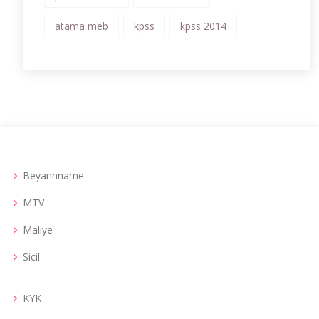
atama meb
kpss
kpss 2014
Beyannname
MTV
Maliye
Sicil
KYK