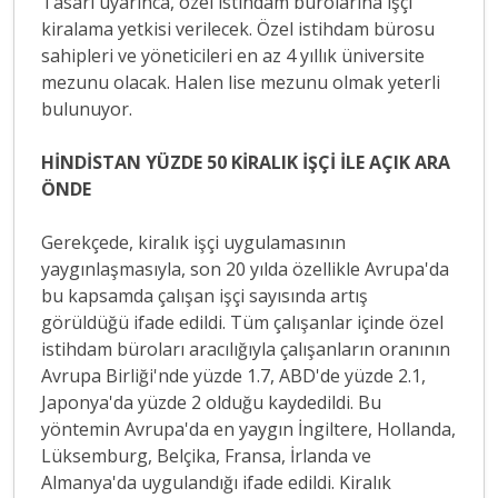
Tasarı uyarınca, özel istihdam bürolarına işçi
kiralama yetkisi verilecek. Özel istihdam bürosu
sahipleri ve yöneticileri en az 4 yıllık üniversite
mezunu olacak. Halen lise mezunu olmak yeterli
bulunuyor.
HİNDİSTAN YÜZDE 50 KİRALIK İŞÇİ İLE AÇIK ARA
ÖNDE
Gerekçede, kiralık işçi uygulamasının
yaygınlaşmasıyla, son 20 yılda özellikle Avrupa'da
bu kapsamda çalışan işçi sayısında artış
görüldüğü ifade edildi. Tüm çalışanlar içinde özel
istihdam büroları aracılığıyla çalışanların oranının
Avrupa Birliği'nde yüzde 1.7, ABD'de yüzde 2.1,
Japonya'da yüzde 2 olduğu kaydedildi. Bu
yöntemin Avrupa'da en yaygın İngiltere, Hollanda,
Lüksemburg, Belçika, Fransa, İrlanda ve
Almanya'da uygulandığı ifade edildi. Kiralık